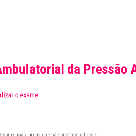
mbulatorial da Pressão A
alizar o exame
 Usar roupas largas que não apertem o braço;