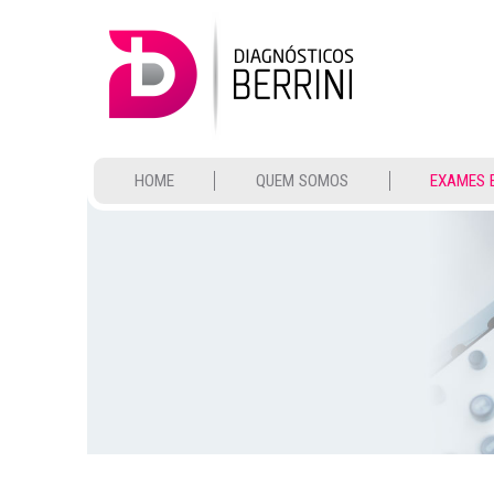
Home
Quem somos
HOME
QUEM SOMOS
EXAMES 
Exames e Preparo
Convênios
Contato
Resultado de exames
Pré-agendamento